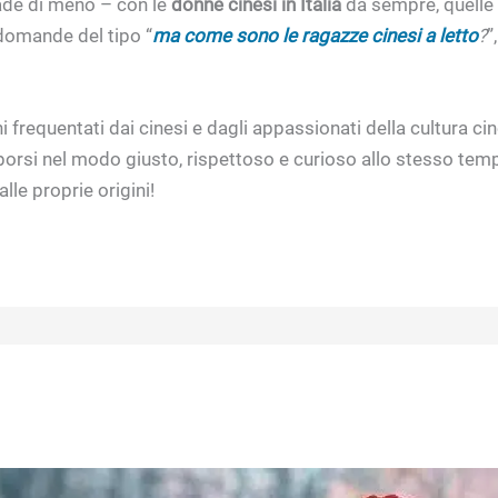
ade di meno – con le
donne cinesi in Italia
da sempre, quelle 
 domande del tipo “
ma come sono le ragazze cinesi a letto
?
”
hi frequentati dai cinesi e dagli appassionati della cultura c
è porsi nel modo giusto, rispettoso e curioso allo stesso te
lle proprie origini!