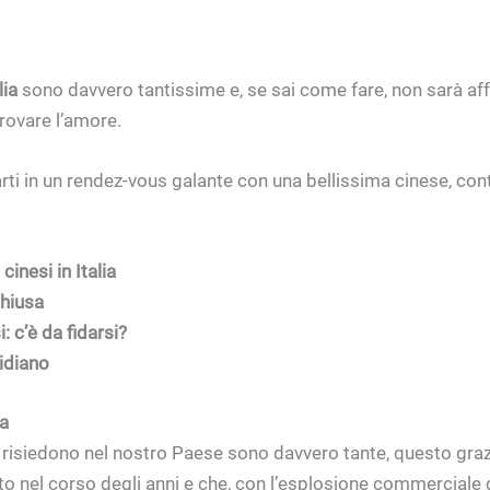
lia
sono davvero tantissime e, se sai come fare, non sarà af
trovare l’amore.
varti in un rendez-vous galante con una bellissima cinese, c
nesi in Italia
hiusa
: c’è da fidarsi?
idiano
ia
e risiedono nel nostro Paese sono davvero tante, questo gra
o nel corso degli anni e che, con l’esplosione commerciale 