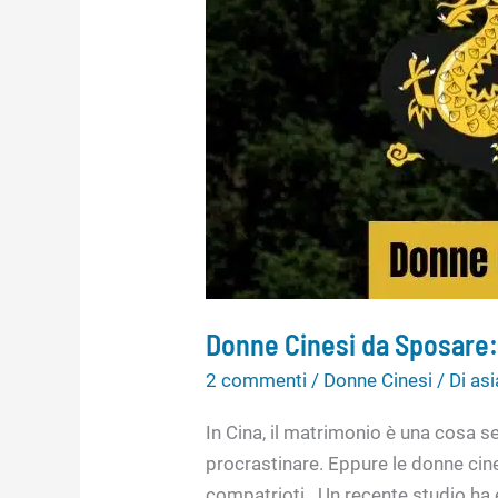
Sogno
di
tanti
Italiani
Donne Cinesi da Sposare: i
2 commenti
/
Donne Cinesi
/ Di
asi
In Cina, il matrimonio è una cosa s
procrastinare. Eppure le donne cine
compatrioti. Un recente studio ha e