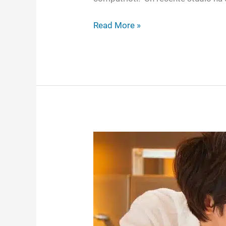
Read More »
Come
Sono
le
Ragazze
Cinesi
a
Letto: