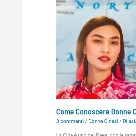
Cinesi
in
Italia?
3
Metodi
che
Funzionano
Come Conoscere Donne Cin
3 commenti
/
Donne Cinesi
/ Di
asi
La Cina è uno dei Paesi con le ragaz