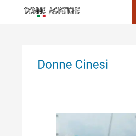
Vai
al
contenuto
Donne Cinesi
Come
Conoscere
Donne