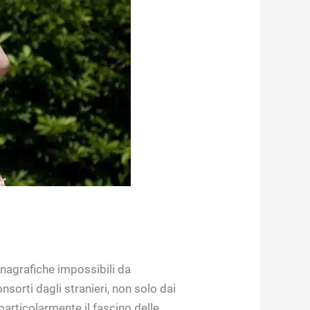
anagrafiche impossibili da
sorti dagli stranieri, non solo dai
articolarmente il fascino delle