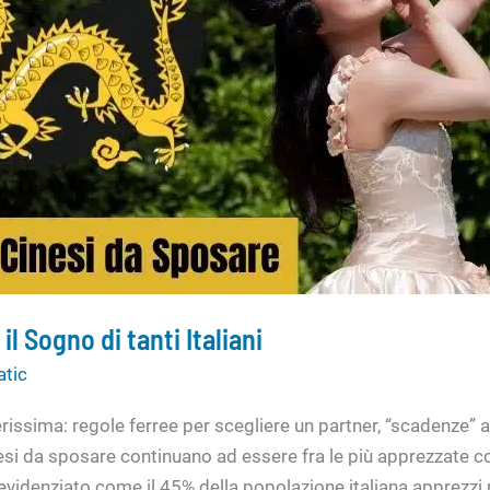
l Sogno di tanti Italiani
atic
erissima: regole ferree per scegliere un partner, “scadenze” 
si da sposare continuano ad essere fra le più apprezzate con
videnziato come il 45% della popolazione italiana apprezzi p