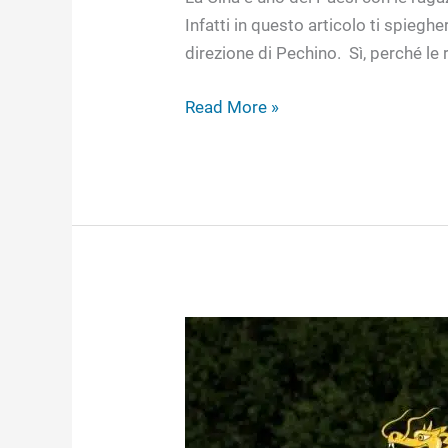
Infatti in questo articolo ti spieg
direzione di Pechino. Sì, perché le 
Read More »
Donne
Cinesi
da
Sposare:
il