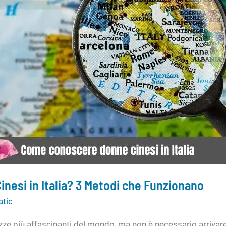
esi in Italia? 3 Metodi che Funzionano
atic
ze più affascinanti del mondo, ma non è necessario arrivare fi